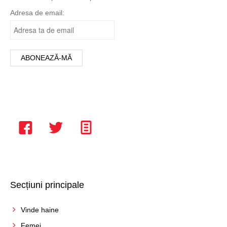
Verde
Adresa de email:
Violet
Vișiniu
Secțiuni principale
Vinde haine
Femei