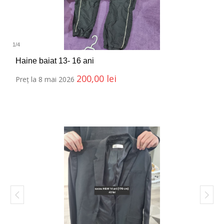
1
/
4
Haine baiat 13- 16 ani
200,00
lei
Preț la 8 mai 2026