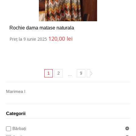
Rochie dama matase naturala
120,00
lei
Preț la 9 iunie 2025
1
2
9
…
Marimea l
Categorii
Bărbați