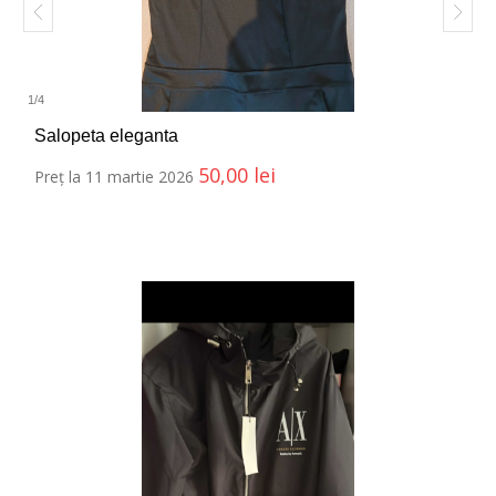
1
/
4
Salopeta eleganta
50,00
lei
Preț la 11 martie 2026