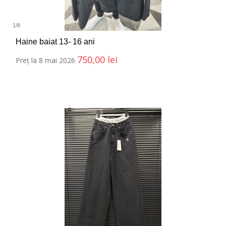
1
/
8
Haine baiat 13- 16 ani
750,00
lei
Preț la 8 mai 2026