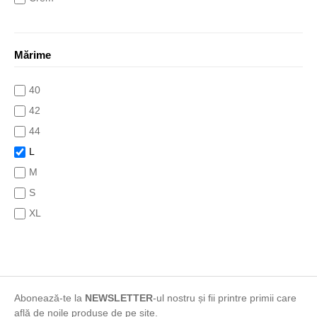
Galben
Gri
Mărime
indigo
khaki
40
Maro
42
Mixt
44
mov
L
multicolor
M
Negru
S
Portocaliu
XL
print
XXL
Roșu
XXS
Roz
turcoaz
Abonează-te la
NEWSLETTER
-ul nostru și fii printre primii care
Turqoise
află de noile produse de pe site.