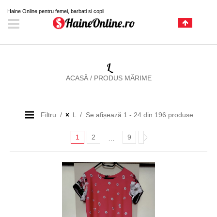
Haine Online pentru femei, barbati si copii
L
ACASĂ
/
PRODUS MĂRIME
Filtru
L
Se afișează 1 - 24 din 196 produse
1
2
9
…