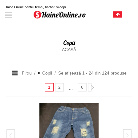
Haine Online pentru femei, barbati si copii
Copii
ACASĂ
Filtru
Copii
Se afișează 1 - 24 din 124 produse
1
2
6
…