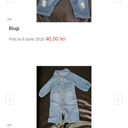
1
/
4
Blugi
40,00
lei
Preț la 9 iunie 2026
1
/
4