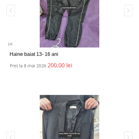
1
/
4
Haine baiat 13- 16 ani
200,00
lei
Preț la 8 mai 2026