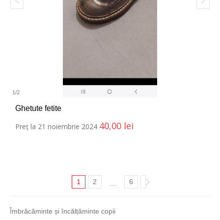
1
/
2
Ghetute fetite
40,00
lei
Preț la 21 noiembrie 2024
1
2
6
…
Îmbrăcăminte și încălțăminte copii