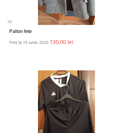
1
/
2
Palton fete
130,00
lei
Preț la 10 iunie 2025