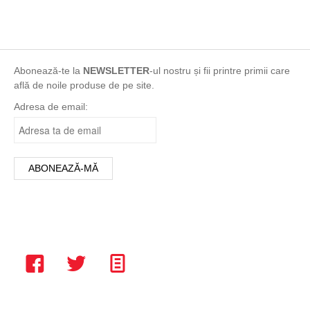
28
Roșu
29
Roz
33
turcoaz
34
Abonează-te la
NEWSLETTER
-ul nostru și fii printre primii care
Turqoise
află de noile produse de pe site.
35
Verde
Adresa de email:
36
Violet
37
Vișiniu
38
39
42
5
6
6 ani
8
8 ani
L