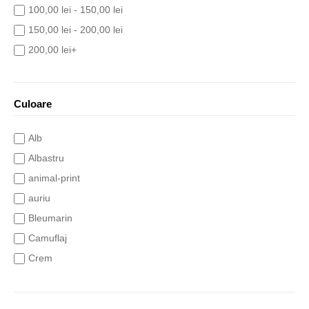
100,00 lei - 150,00 lei
150,00 lei - 200,00 lei
200,00 lei+
Culoare
Alb
Albastru
animal-print
auriu
Bleumarin
Camuflaj
Crem
Galben
Gri