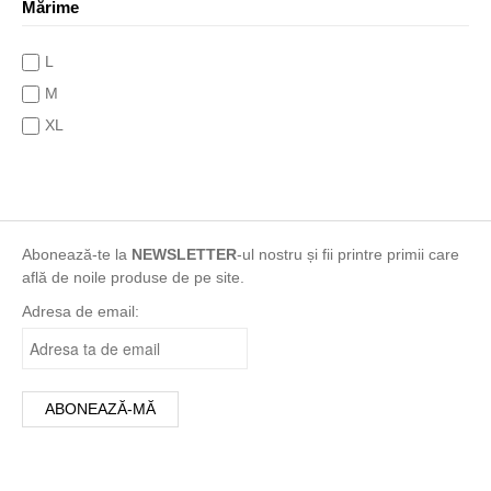
Mărime
indigo
khaki
L
Maro
M
Mixt
XL
mov
multicolor
Negru
Portocaliu
Abonează-te la
NEWSLETTER
-ul nostru și fii printre primii care
print
află de noile produse de pe site.
Roșu
Adresa de email:
Roz
turcoaz
Turqoise
Verde
Violet