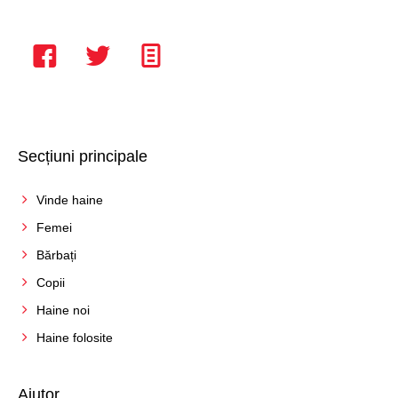
Vișiniu
Secțiuni principale
Vinde haine
Femei
Bărbați
Copii
Haine noi
Haine folosite
Ajutor