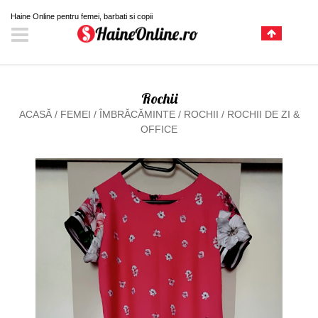
Haine Online pentru femei, barbati si copii
Rochii
ACASĂ
/
FEMEI
/
ÎMBRĂCĂMINTE
/
ROCHII
/
ROCHII DE ZI &
OFFICE