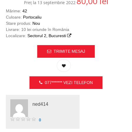
80,00
lei
Preț la 13 septembrie 2022
Mărime:
42
Culoare:
Portocaliu
Stare produs:
Nou
Livrare: 10 lei oriunde în România
Localizare:
Sectorul 2, Bucuresti
TRIMITE MESAJ
077*******
VEZI TELEFON
ned414
0