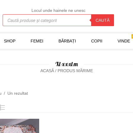
Locul unde hainele ne unesc
Products search
CAUTĂ
SHOP
FEMEI
BĂRBAȚI
COPII
VINDE
Xl xxxl m
ACASĂ
/
PRODUS MĂRIME
ru
Un rezultat