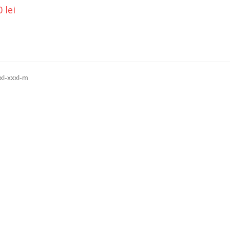
0
lei
xl-xxxl-m