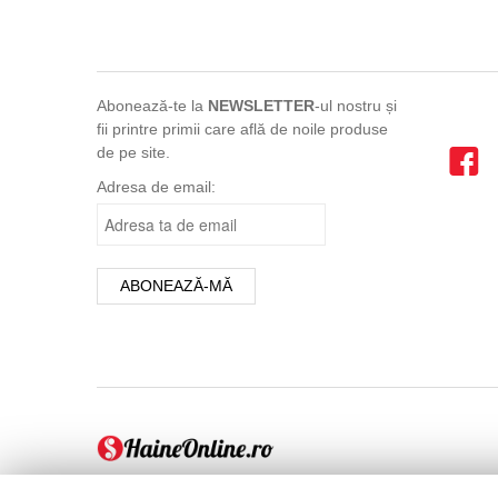
Maro
Mixt
mov
Abonează-te la
NEWSLETTER
-ul nostru și
multicolor
fii printre primii care află de noile produse
de pe site.
Negru
Portocaliu
Adresa de email:
print
Roșu
Roz
turcoaz
Turqoise
Verde
Violet
Vișiniu