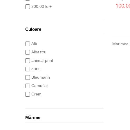
100,0
200,00 lei+
Culoare
Alb
Marimea 
Albastru
animal-print
auriu
Bleumarin
Camuflaj
Crem
Galben
Gri
Mărime
indigo
khaki