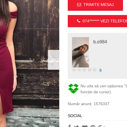
TRIMITE MESAJ
074*******
VEZI TELEFO
b.o984
0
Nu uita să ceri opțiunea "L
funcție de curier).
Număr anunț: 1576337
SOCIAL