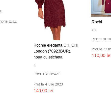
IE
embrie 2022
Rochi
XS
ROCHII DE O
Rochie eleganta CHI CHI
Preț la 27 
London (70923BUR),
110,00
le
noua cu eticheta
S
ROCHII DE OCAZIE
Preț la 4 iulie 2023
140,00
lei