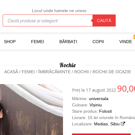
Locul unde hainele ne unesc
Products search
CAUTĂ
SHOP
FEMEI
BĂRBAȚI
COPII
VINDE
Rochie
ACASĂ
/
FEMEI
/
ÎMBRĂCĂMINTE
/
ROCHII
/
ROCHII DE OCAZIE
90,
Preț la 17 august 2022
Mărime:
universala
Culoare:
Vișiniu
Stare produs:
Folosit
Livrare: 15 lei oriunde în Români
Localizare:
Medias, Sibiu