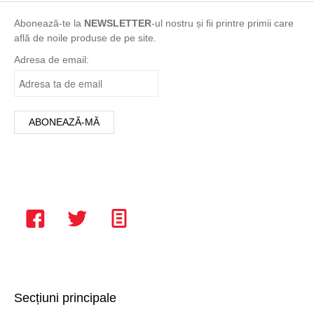
mov
Abonează-te la
NEWSLETTER
-ul nostru și fii printre primii care
multicolor
află de noile produse de pe site.
Negru
Adresa de email:
Portocaliu
print
Roșu
Roz
turcoaz
Turqoise
Verde
Violet
Vișiniu
Secțiuni principale