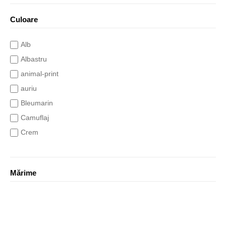
Culoare
Alb
Albastru
animal-print
auriu
Bleumarin
Camuflaj
Crem
Galben
Gri
Mărime
indigo
khaki
Maro
Mixt