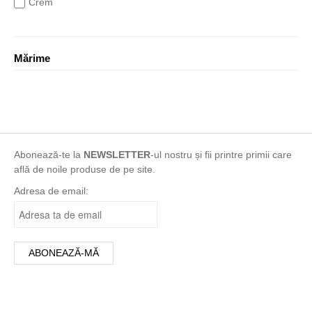
Crem
Galben
Gri
Mărime
indigo
khaki
Maro
Mixt
mov
Abonează-te la
NEWSLETTER
-ul nostru și fii printre primii care
multicolor
află de noile produse de pe site.
Negru
Adresa de email:
Portocaliu
print
Roșu
Roz
turcoaz
Turqoise