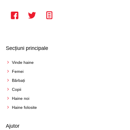
Verde
Violet
Vișiniu
Secțiuni principale
Vinde haine
Femei
Bărbați
Copii
Haine noi
Haine folosite
Ajutor