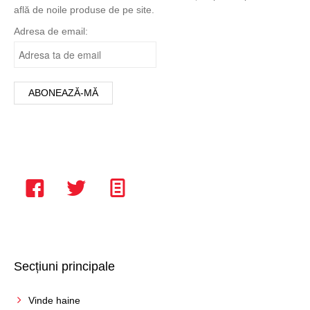
Turqoise
află de noile produse de pe site.
6 ani
Verde
Adresa de email:
8 ani
Violet
L
Vișiniu
M
S
Secțiuni principale
Vinde haine