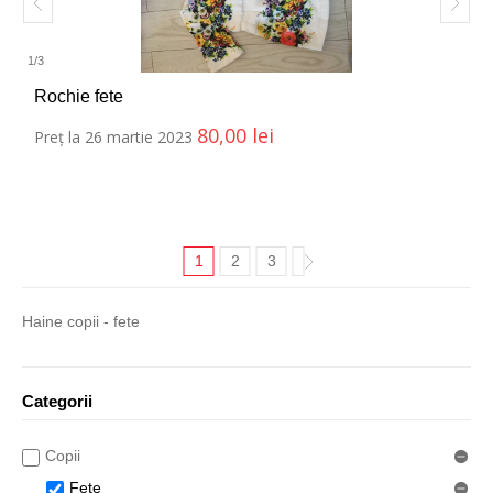
1
/
3
Rochie fete
80,00
lei
Preț la 26 martie 2023
1
2
3
Haine copii - fete
Categorii
Copii
Fete