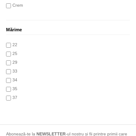
Crem
Galben
Gri
Mărime
indigo
khaki
22
Maro
25
Mixt
29
mov
33
multicolor
34
Negru
35
Portocaliu
37
print
38
Roșu
39
Roz
42
turcoaz
5
Abonează-te la
NEWSLETTER
-ul nostru și fii printre primii care