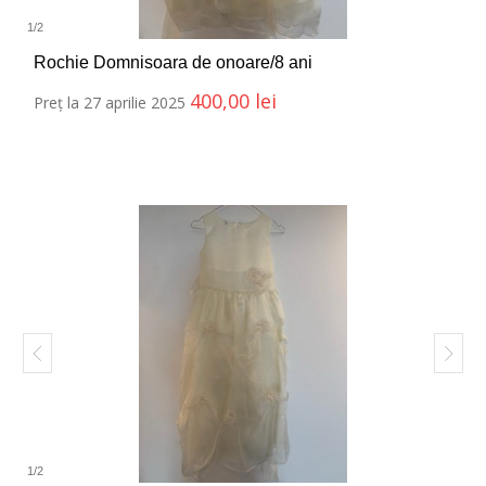
1
/
2
Rochie Domnisoara de onoare/8 ani
400,00
lei
Preț la 27 aprilie 2025
1
/
2