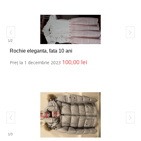
1
/
2
Rochie eleganta, fata 10 ani
100,00
lei
Preț la 1 decembrie 2023
1
/
3