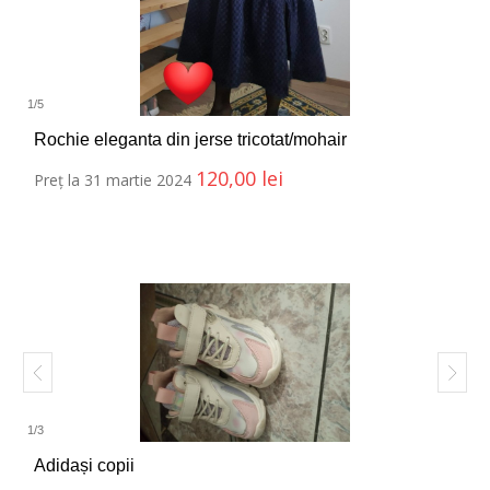
1
/
5
Rochie eleganta din jerse tricotat/mohair
120,00
lei
Preț la 31 martie 2024
1
/
3
Adidași copii