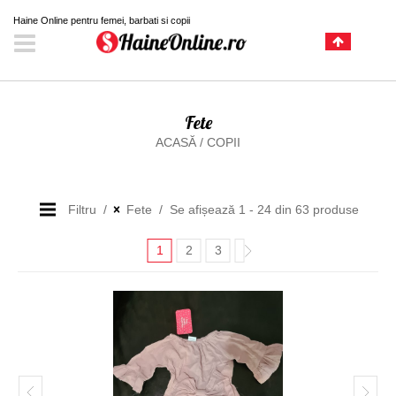
Haine Online pentru femei, barbati si copii
Fete
ACASĂ
/
COPII
Filtru
Fete
Se afișează 1 - 24 din 63 produse
1
2
3