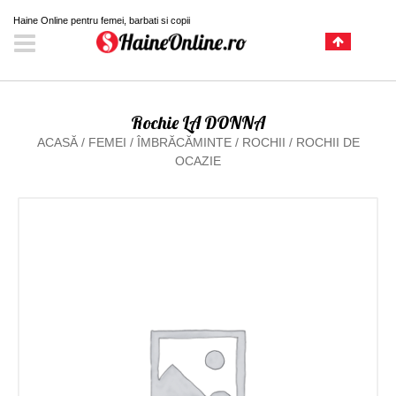
Haine Online pentru femei, barbati si copii
Rochie LA DONNA
ACASĂ
/
FEMEI
/
ÎMBRĂCĂMINTE
/
ROCHII
/
ROCHII DE
OCAZIE