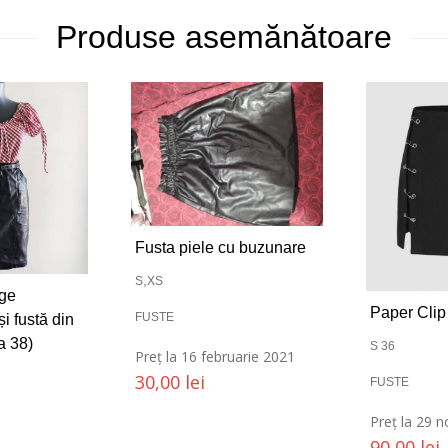
Produse asemănătoare
Fusta piele cu buzunare
,
S
XS
ge
Paper Clip 
FUSTE
i fustă din
a 38)
S 36
Preț la 16 februarie 2021
30,00
lei
FUSTE
Preț la 29 
90,00
lei