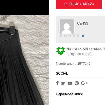
TRIMITE MESAJ
Cir499
0
Nu uita să ceri opțiunea "L
funcție de curier).
Număr anunț: 1577140
SOCIAL
Raportează anunț