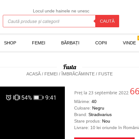
Locul unde hainele ne unesc
Products search
CAUTĂ
SHOP
FEMEI
BĂRBAȚI
COPII
VINDE
Fusta
ACASĂ
/
FEMEI
/
ÎMBRĂCĂMINTE
/
FUSTE
6
Preț la 23 septembrie 2022
Mărime:
40
Culoare:
Negru
Brand:
Stradivarius
Stare produs:
Nou
Livrare: 10 lei oriunde în Români