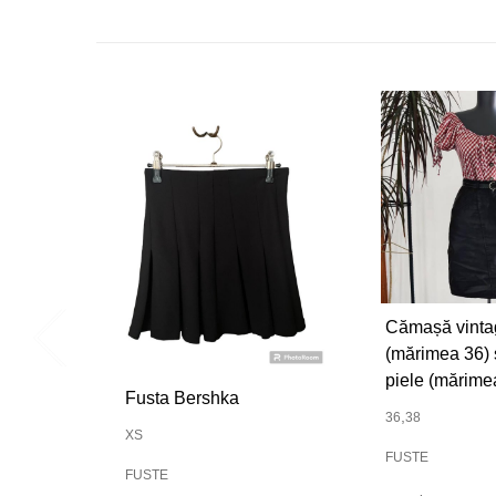
Cămașă vinta
(mărimea 36) ș
piele (mărime
Fusta Bershka
,
36
38
XS
FUSTE
FUSTE